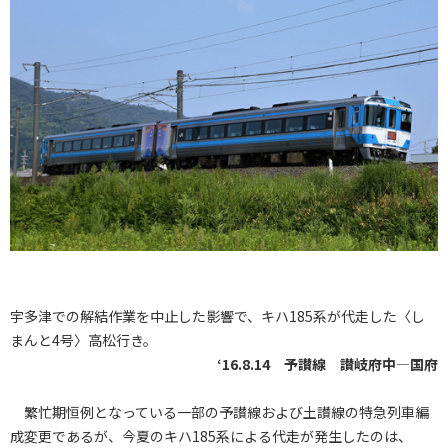
宇多津での解結作業を中止した影響で、キハ185系が代走した〈し
まんと4号〉高松行き。
‘16.8.14 予讃線 讃岐府中―国府
繁忙期恒例となっている一部の予讃線および土讃線の特急列車編
成変更であるが、今夏のキハ185系による代走が発生したのは、