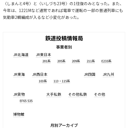
〈しまんと4号〉と〈いしづち23号〉の1往復のみとなった。また、
今年は、1221Mなど通常であれば電車で運転の一部の普通列車にも
気動車2輌編成が入るなど小変化があった。
鉄道投稿情報局
事業者別
JR北海道
JR東日本
201系
205系
209系
211系
E233系
JR東海
JR西日本
JR四国
JR九州
103系
113・115系
JR貨物
大手私鉄
その他私鉄
その他
EF65 535
博物館
月別アーカイブ