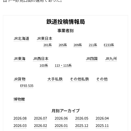
山下～妙見口間の運用であった。
鉄道投稿情報局
事業者別
JR北海道
JR東日本
201系
205系
209系
211系
E233系
JR東海
JR西日本
JR四国
JR九州
103系
113・115系
JR貨物
大手私鉄
その他私鉄
その他
EF65 535
博物館
月別アーカイブ
2026.08
2026.07
2026.06
2026.05
2026.04
2026.03
2026.02
2026.01
2025.12
2025.11