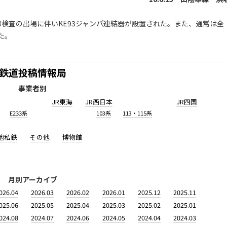
部検査の出場に伴いKE93ジャンパ連結器が設置された。また、通常は全
た。
鉄道投稿情報局
事業者別
JR東海
JR西日本
JR四国
E233系
103系
113・115系
他私鉄
その他
博物館
月別アーカイブ
026.04
2026.03
2026.02
2026.01
2025.12
2025.11
025.06
2025.05
2025.04
2025.03
2025.02
2025.01
024.08
2024.07
2024.06
2024.05
2024.04
2024.03