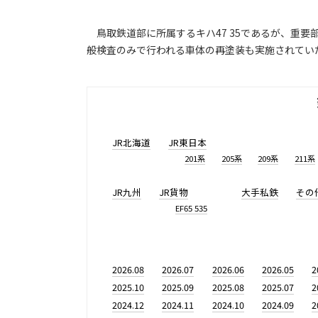
鳥取鉄道部に所属するキハ47 35であるが、重要
般検査のみで行われる車体の再塗装も実施されてい
JR北海道
JR東日本
201系
205系
209系
211系
JR九州
JR貨物
大手私鉄
その
EF65 535
2026.08
2026.07
2026.06
2026.05
2
2025.10
2025.09
2025.08
2025.07
2
2024.12
2024.11
2024.10
2024.09
2