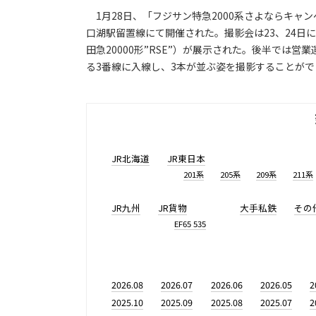
1月28日、「フジサン特急2000系さよならキャンペ
口湖駅留置線にて開催された。撮影会は23、24日にも
田急20000形”RSE”）が展示された。後半では営業
る3番線に入線し、3本が並ぶ姿を撮影することがで
JR北海道
JR東日本
201系
205系
209系
211系
JR九州
JR貨物
大手私鉄
その
EF65 535
2026.08
2026.07
2026.06
2026.05
2
2025.10
2025.09
2025.08
2025.07
2