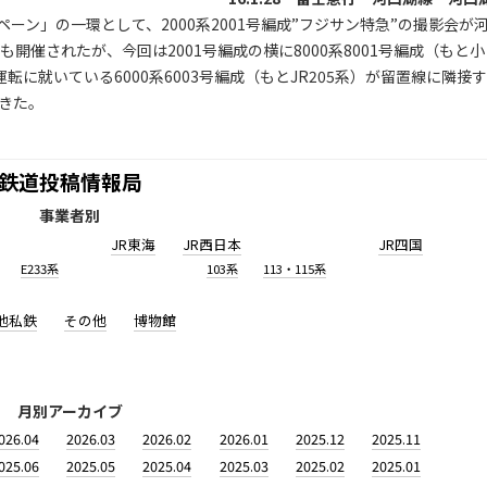
ーン」の一環として、2000系2001号編成”フジサン特急”の撮影会が
開催されたが、今回は2001号編成の横に8000系8001号編成（もと小
運転に就いている6000系6003号編成（もとJR205系）が留置線に隣接す
きた。
鉄道投稿情報局
事業者別
JR東海
JR西日本
JR四国
E233系
103系
113・115系
他私鉄
その他
博物館
月別アーカイブ
026.04
2026.03
2026.02
2026.01
2025.12
2025.11
025.06
2025.05
2025.04
2025.03
2025.02
2025.01