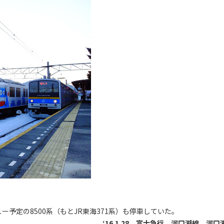
予定の8500系（もとJR東海371系）も停車していた。
‘16.1.28 富士急行 河口湖線 河口