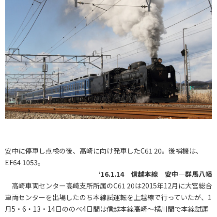
安中に停車し点検の後、高崎に向け発車したC61 20。後補機は、
EF64 1053。
‘16.1.14 信越本線 安中―群馬八幡
高崎車両センター高崎支所所属のC61 20は2015年12月に大宮総合
車両センターを出場したのち本線試運転を上越線で行っていたが、1
月5・6・13・14日ののべ4日間は信越本線高崎～横川間で本線試運