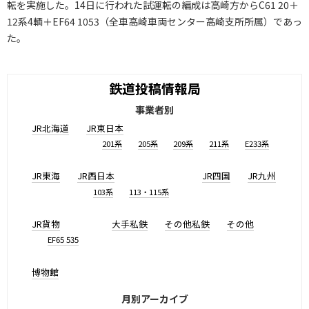
転を実施した。14日に行われた試運転の編成は高崎方からC61 20＋
12系4輌＋EF64 1053（全車高崎車両センター高崎支所所属）であっ
た。
鉄道投稿情報局
事業者別
JR北海道
JR東日本
201系
205系
209系
211系
E233系
JR東海
JR西日本
JR四国
JR九州
103系
113・115系
JR貨物
大手私鉄
その他私鉄
その他
EF65 535
博物館
月別アーカイブ