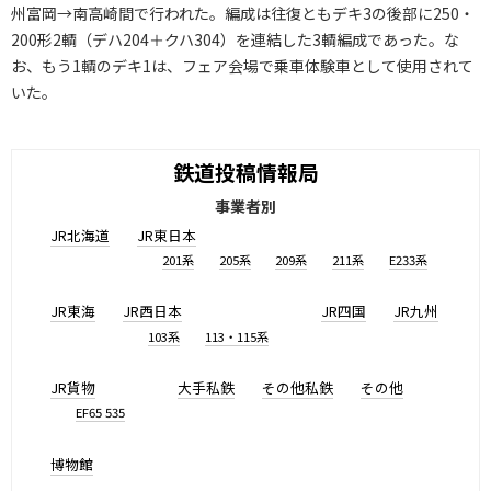
州富岡→南高崎間で行われた。編成は往復ともデキ3の後部に250・
200形2輌（デハ204＋クハ304）を連結した3輌編成であった。な
お、もう1輌のデキ1は、フェア会場で乗車体験車として使用されて
いた。
鉄道投稿情報局
事業者別
JR北海道
JR東日本
201系
205系
209系
211系
E233系
JR東海
JR西日本
JR四国
JR九州
103系
113・115系
JR貨物
大手私鉄
その他私鉄
その他
EF65 535
博物館