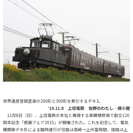
世界遺産登録塗装の200形と300形を牽引するデキ3。
‘15.11.8 上信電鉄 佐野のわたし―根小屋
11月8日（日）、上信電鉄の本社と隣接する車輌検修場で創立120
周年記念「感謝フェア2015」が開催された。これを記念して、電気
機関車デキ形による臨時運行が往路は高崎→上州富岡間、復路は上