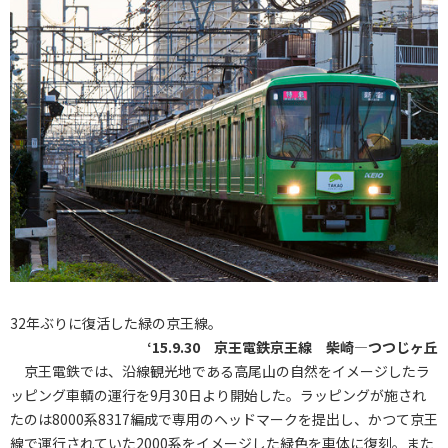
32年ぶりに復活した緑の京王線。
‘15.9.30 京王電鉄京王線 柴崎―つつじヶ丘
京王電鉄では、沿線観光地である高尾山の自然をイメージしたラ
ッピング車輌の運行を9月30日より開始した。ラッピングが施され
たのは8000系8317編成で専用のヘッドマークを提出し、かつて京王
線で運行されていた2000系をイメージした緑色を車体に復刻。また