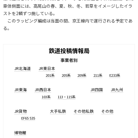
車体側面には、高尾山の春、夏、秋、冬、若草をイメージしたイラ
ストを2輌ずつ施している。
このラッピング編成は当面の間、京王線内で運行される予定であ
る。
鉄道投稿情報局
事業者別
JR北海道
JR東日本
201系
205系
209系
211系
E233系
JR東海
JR西日本
JR四国
JR九州
103系
113・115系
JR貨物
大手私鉄
その他私鉄
その他
EF65 535
博物館