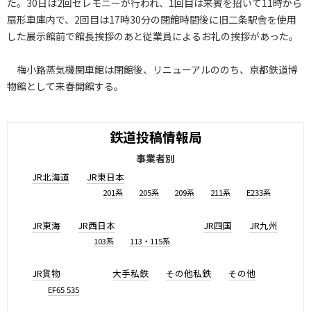
た。30日は2回セレモニーが行われ、1回目は来賓を招いて11時から
扇形車庫内で、2回目は17時30分の閉館時間後に旧二条駅舎を使用
した展示館前で館長挨拶のあと従業員によるお礼の挨拶があった。
梅小路蒸気機関車館は閉館後、リニューアルののち、京都鉄道博
物館として来春開館する。
鉄道投稿情報局
事業者別
JR北海道
JR東日本
201系
205系
209系
211系
E233系
JR東海
JR西日本
JR四国
JR九州
103系
113・115系
JR貨物
大手私鉄
その他私鉄
その他
EF65 535