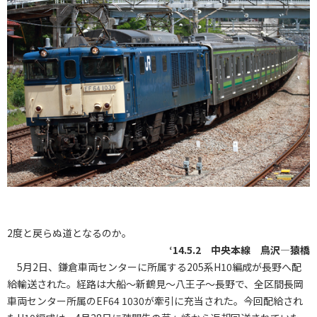
2度と戻らぬ道となるのか。
‘14.5.2 中央本線 鳥沢―猿橋
5月2日、鎌倉車両センターに所属する205系H10編成が長野へ配
給輸送された。経路は大船～新鶴見～八王子～長野で、全区間長岡
車両センター所属のEF64 1030が牽引に充当された。今回配給され