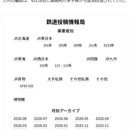
たH10編成は、4月28日に疎開先の茅ヶ崎から返却回送されていた。
鉄道投稿情報局
事業者別
JR北海道
JR東日本
201系
205系
209系
211系
E233系
JR東海
JR西日本
JR四国
JR九州
103系
113・115系
JR貨物
大手私鉄
その他私鉄
その他
EF65 535
博物館
月別アーカイブ
2026.08
2026.07
2026.06
2026.05
2026.04
2026.03
2026.02
2026.01
2025.12
2025.11