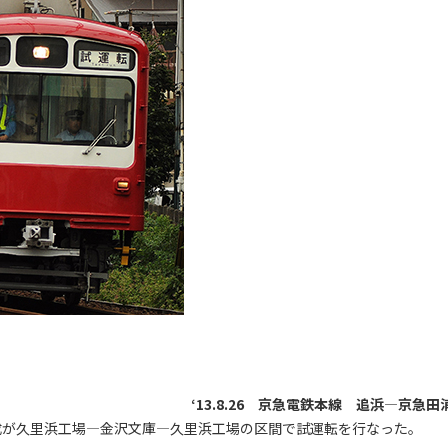
‘13.8.26 京急電鉄本線 追浜―京急田
編成が久里浜工場―金沢文庫―久里浜工場の区間で試運転を行なった。