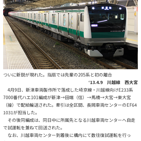
ついに新鋭が現れた。指扇では先輩の205系と初の離合
‘13.4.9 川越線 西大宮
4月9日、新津車両製作所で落成した埼京線・川越線向けE233系
7000番代ハエ101編成が新津→田端（信）→馬橋→大宮→東大宮
（操）で配給輸送された。牽引は全区間、長岡車両センターのEF64
1031が担当した。
その後同編成は、同日中に所属先となる川越車両センターへ自走
で試運転を兼ねて回送された。
なお、川越車両センター到着後に構内にて数往復試運転を行っ