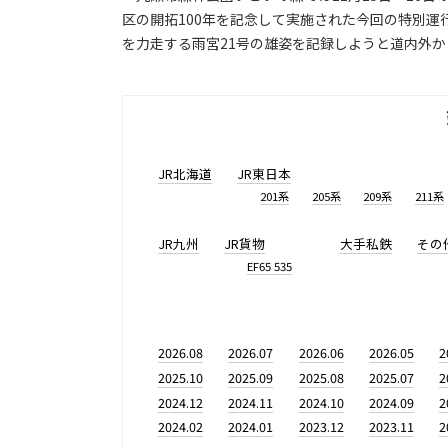
区の開拓100年を記念して実施された今回の特別運
を力走する雨宮21号の雄姿を記録しようと道内外
JR北海道
JR東日本
201系
205系
209系
211系
JR九州
JR貨物
大手私鉄
その
EF65 535
2026.08
2026.07
2026.06
2026.05
2
2025.10
2025.09
2025.08
2025.07
2
2024.12
2024.11
2024.10
2024.09
2
2024.02
2024.01
2023.12
2023.11
2