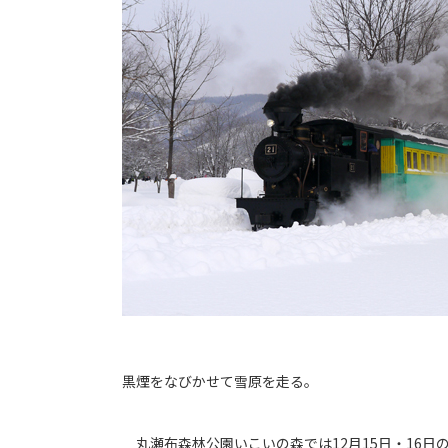
黒煙をなびかせて雪原を走る。
丸瀬布森林公園いこいの森では12月15日・16日