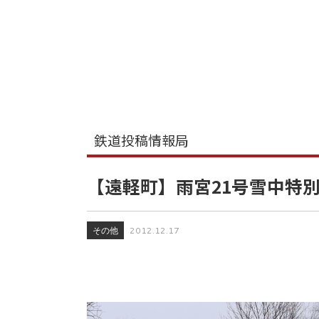
鉄道投稿情報局
【遠軽町】雨宮21号雪中特
その他
2012.12.17