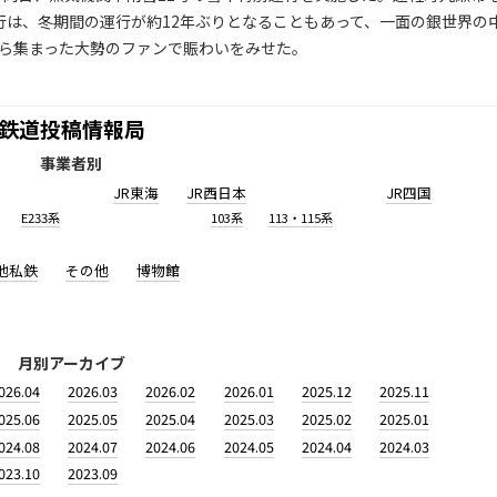
行は、冬期間の運行が約12年ぶりとなることもあって、一面の銀世界の
から集まった大勢のファンで賑わいをみせた。
鉄道投稿情報局
事業者別
JR東海
JR西日本
JR四国
E233系
103系
113・115系
他私鉄
その他
博物館
月別アーカイブ
026.04
2026.03
2026.02
2026.01
2025.12
2025.11
025.06
2025.05
2025.04
2025.03
2025.02
2025.01
024.08
2024.07
2024.06
2024.05
2024.04
2024.03
023.10
2023.09