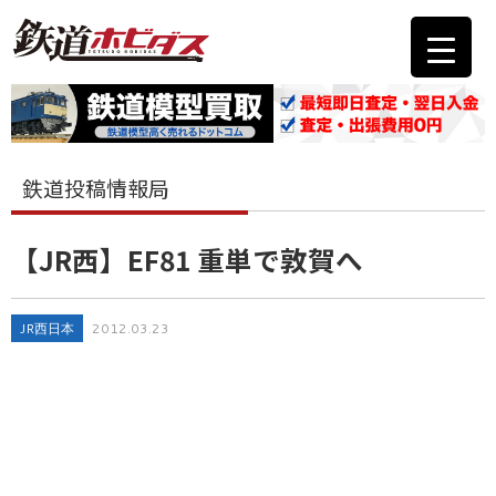
鉄道投稿情報局
【JR西】EF81 重単で敦賀へ
JR西日本
2012.03.23