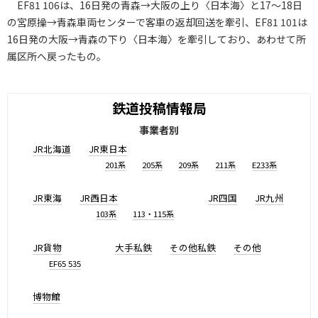
EF81 106は、16日発の青森→大阪の上り〈日本海〉と17～18日
の宮原操→青森車両センターで客車の返却回送を牽引、EF81 101は
16日発の大阪→青森の下り〈日本海〉を牽引しており、あわせて所
属区所へ戻ったもの。
鉄道投稿情報局
事業者別
JR北海道
JR東日本
201系
205系
209系
211系
E233系
JR東海
JR西日本
JR四国
JR九州
103系
113・115系
JR貨物
大手私鉄
その他私鉄
その他
EF65 535
博物館