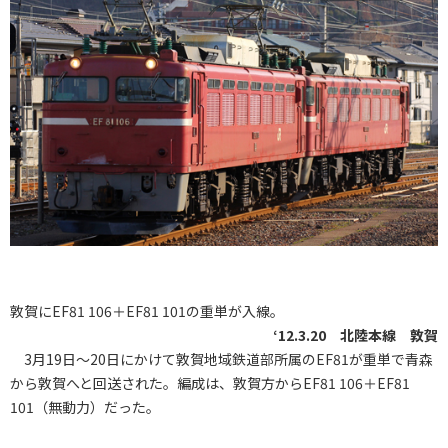
敦賀にEF81 106＋EF81 101の重単が入線。
‘12.3.20 北陸本線 敦賀
3月19日～20日にかけて敦賀地域鉄道部所属のEF81が重単で青森
から敦賀へと回送された。編成は、敦賀方からEF81 106＋EF81
101（無動力）だった。