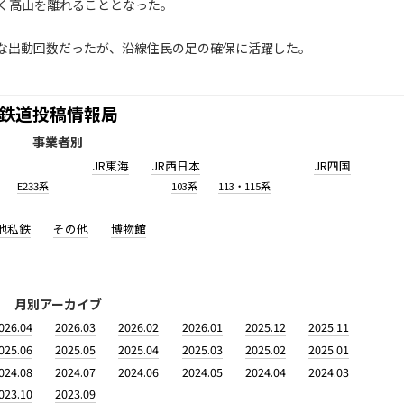
く高山を離れることとなった。
な出動回数だったが、沿線住民の足の確保に活躍した。
鉄道投稿情報局
事業者別
JR東海
JR西日本
JR四国
E233系
103系
113・115系
他私鉄
その他
博物館
月別アーカイブ
026.04
2026.03
2026.02
2026.01
2025.12
2025.11
025.06
2025.05
2025.04
2025.03
2025.02
2025.01
024.08
2024.07
2024.06
2024.05
2024.04
2024.03
023.10
2023.09