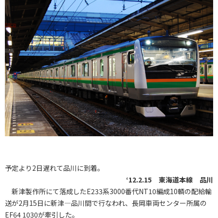
予定より2日遅れて品川に到着。
‘12.2.15 東海道本線 品川
新津製作所にて落成したE233系3000番代NT10編成10輌の配給輸
送が2月15日に新津―品川間で行なわれ、長岡車両センター所属の
EF64 1030が牽引した。