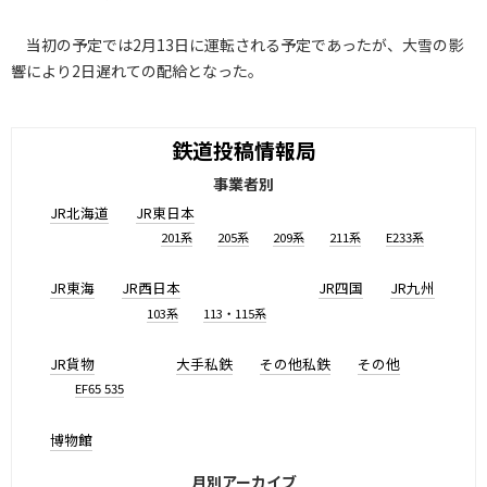
当初の予定では2月13日に運転される予定であったが、大雪の影
響により2日遅れての配給となった。
鉄道投稿情報局
事業者別
JR北海道
JR東日本
201系
205系
209系
211系
E233系
JR東海
JR西日本
JR四国
JR九州
103系
113・115系
JR貨物
大手私鉄
その他私鉄
その他
EF65 535
博物館
月別アーカイブ