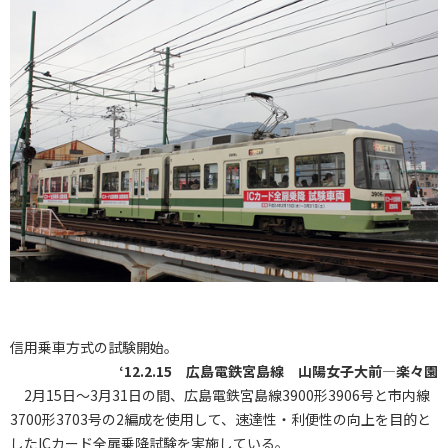
信用乗車方式の試験開始。
‘12.2.15 広島電鉄宮島線 山陽女子大前―楽々園
2月15日～3月31日の間、広島電鉄宮島線3900形3906号と市内線
3700形3703号の2編成を使用して、速達性・利便性の向上を目的と
したICカード全扉乗降試験を実施している。