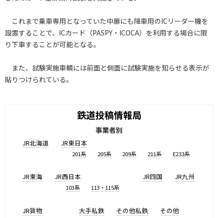
これまで乗車専用となっていた中扉にも降車用のICリーダー機を
設置することで、ICカード（PASPY・ICOCA）を利用する場合に限
り下車することが可能となる。
また、試験実施車輌には前面と側面に試験実施を知らせる表示が
貼りつけられている。
鉄道投稿情報局
事業者別
JR北海道
JR東日本
201系
205系
209系
211系
E233系
JR東海
JR西日本
JR四国
JR九州
103系
113・115系
JR貨物
大手私鉄
その他私鉄
その他