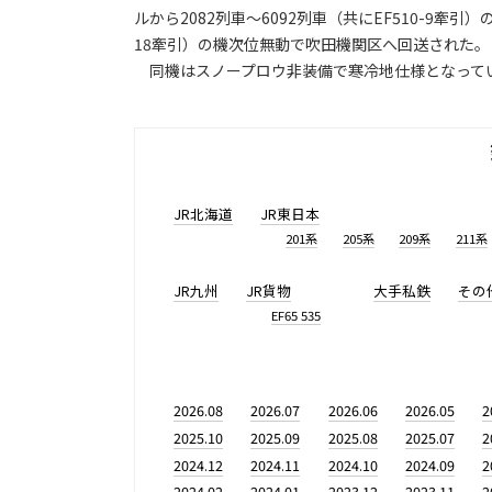
ルから2082列車～6092列車（共にEF510-9牽引
18牽引）の機次位無動で吹田機関区へ回送された。
同機はスノープロウ非装備で寒冷地仕様となって
JR北海道
JR東日本
201系
205系
209系
211系
JR九州
JR貨物
大手私鉄
その
EF65 535
2026.08
2026.07
2026.06
2026.05
2
2025.10
2025.09
2025.08
2025.07
2
2024.12
2024.11
2024.10
2024.09
2
2024.02
2024.01
2023.12
2023.11
2