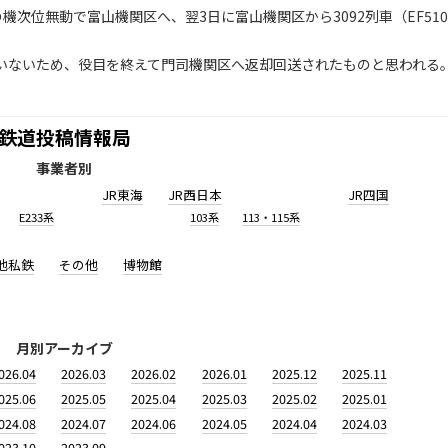
）の機次位無動で富山機関区へ、翌3日に富山機関区から3092列車（EF510
いないため、役目を終えて門司機関区へ返却回送されたものと思われる
鉄道投稿情報局
事業者別
JR東海
JR西日本
JR四国
E233系
103系
113・115系
他私鉄
その他
博物館
月別アーカイブ
026.04
2026.03
2026.02
2026.01
2025.12
2025.11
025.06
2025.05
2025.04
2025.03
2025.02
2025.01
024.08
2024.07
2024.06
2024.05
2024.04
2024.03
023.10
2023.09