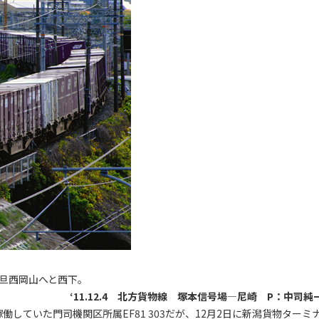
で一旦西岡山へと西下。
‘11.12.4 北方貨物線 塚本信号場―尼崎 P：中司純
ていた門司機関区所属EF81 303だが、12月2日に新潟貨物ターミ