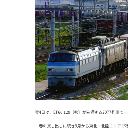
翌4日は、EF66 129〔吹〕が先導する2077列車
春の貸し出しに続き9月から東北・北陸エリアで稼働し