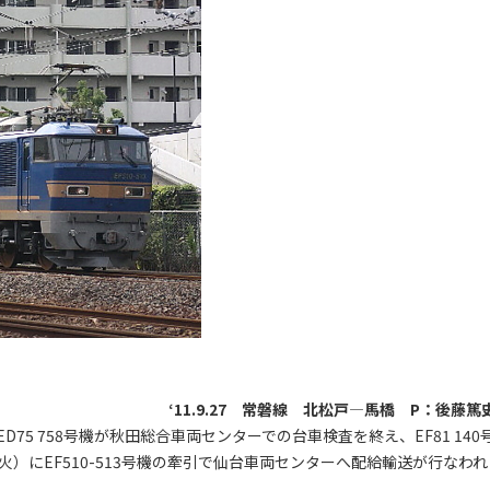
‘11.9.27 常磐線 北松戸―馬橋 P：後藤篤
75 758号機が秋田総合車両センターでの台車検査を終え、EF81 140
）にEF510-513号機の牽引で仙台車両センターへ配給輸送が行なわれ