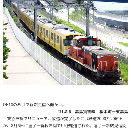
DE10の牽引で新鶴見信へ向かう。
‘11.8.6 高島貨物線 桜木町―東高島
東急車輛でリニューアル改造が完了した西武鉄道2000系2069F
が、8月6日に逗子―新秋津間で甲種輸送された。逗子―新鶴見信間