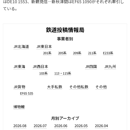
はDE10 1553、新鶴見信―新秋津間はEF65 1090がそれぞれ牽引し
ている。
鉄道投稿情報局
事業者別
JR北海道
JR東日本
201系
205系
209系
211系
E233系
JR東海
JR西日本
JR四国
JR九州
103系
113・115系
JR貨物
大手私鉄
その他私鉄
その他
EF65 535
博物館
月別アーカイブ
2026.08
2026.07
2026.06
2026.05
2026.04