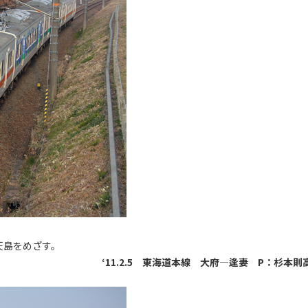
天島をめざす。
‘11.2.5 東海道本線 大府―逢妻 P：杉本則