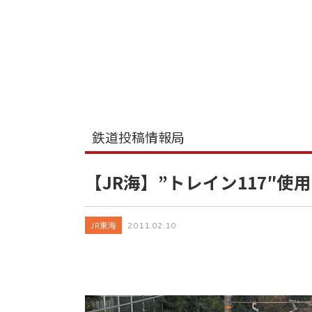
鉄道投稿情報局
【JR海】”トレイン117″使
JR東海
2011.02.10