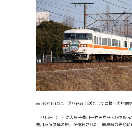
前日の4日には、送り込み回送として豊橋―大垣間
2月5日（土）に大垣→豊川→弁天島→大垣を結んで
豊川稲荷参拝の旅」が運転された。同車輌の先頭には