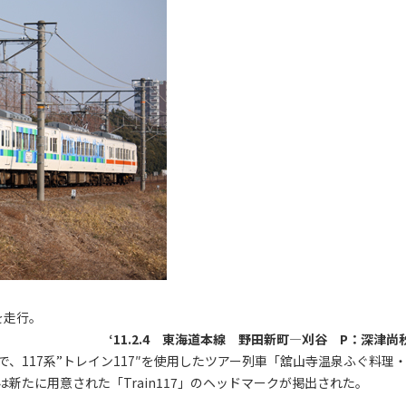
を走行。
‘11.2.4 東海道本線 野田新町―刈谷 P：深津尚
、117系”トレイン117″を使用したツアー列車「舘山寺温泉ふぐ料理
新たに用意された「Train117」のヘッドマークが掲出された。