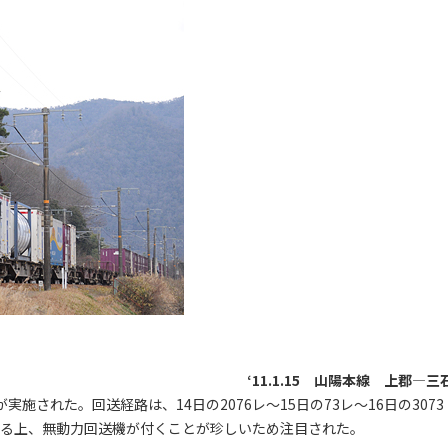
‘11.1.15 山陽本線 上郡―三
実施された。回送経路は、14日の2076レ～15日の73レ～16日の3073
ある上、無動力回送機が付くことが珍しいため注目された。