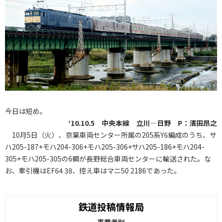
今日は短め。
‘10.10.5 中央本線 立川―日野 P：濱田昂之
10月5日（火）、京葉車両センター所属の205系Y6編成のうち、サ
ハ205-187+モハ204-306+モハ205-306+サハ205-186+モハ204-
305+モハ205-305の6輌が長野総合車両センターに輸送された。な
お、牽引機はEF64 38、控え車はマニ50 2186であった。
鉄道投稿情報局
事業者別