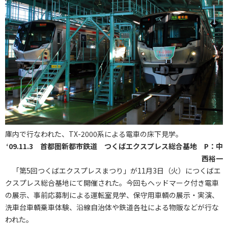
庫内で行なわれた、TX-2000系による電車の床下見学。
‘09.11.3 首都圏新都市鉄道 つくばエクスプレス総合基地 P：中
西裕一
「第5回つくばエクスプレスまつり」が11月3日（火）につくばエ
クスプレス総合基地にて開催された。今回もヘッドマーク付き電車
の展示、事前応募制による運転室見学、保守用車輌の展示・実演、
洗車台車輌乗車体験、沿線自治体や鉄道各社による物販などが行な
われた。