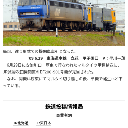
毎回、違う形式での機関車牽引となった。
‘09.6.29 東海道本線 立花―甲子園口 P：早川一茂
6月29日に安治川口―厚東で行なわれたマルタイの甲種輸送に、
JR貨物吹田機関区のEF200-901号機が充当された。
なお、同機は厚東にてマルタイ切り離しの後、単機で幡生へと下
っている。
鉄道投稿情報局
事業者別
JR北海道
JR東日本