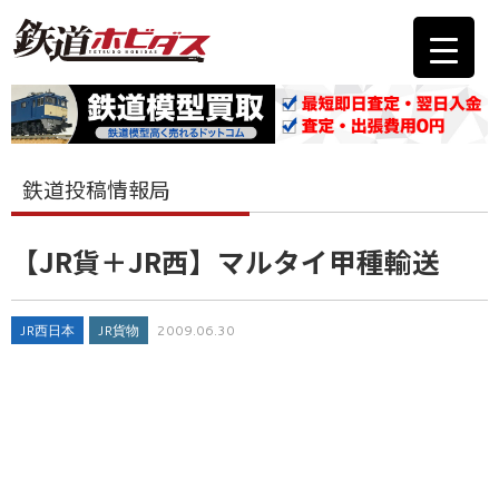
鉄道投稿情報局
【JR貨＋JR西】マルタイ甲種輸送
JR西日本
JR貨物
2009.06.30