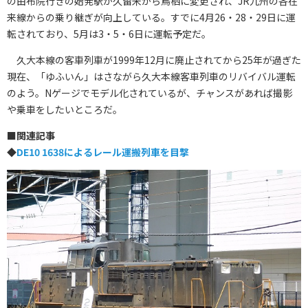
の由布院行きの始発駅が久留米から鳥栖に変更され、JR九州の各在
来線からの乗り継ぎが向上している。すでに4月26・28・29日に運
転されており、5月は3・5・6日に運転予定だ。
久大本線の客車列車が1999年12月に廃止されてから25年が過ぎた
現在、「ゆふいん」はさながら久大本線客車列車のリバイバル運転
のよう。Nゲージでモデル化されているが、チャンスがあれば撮影
や乗車をしたいところだ。
■関連記事
◆
DE10 1638によるレール運搬列車を目撃