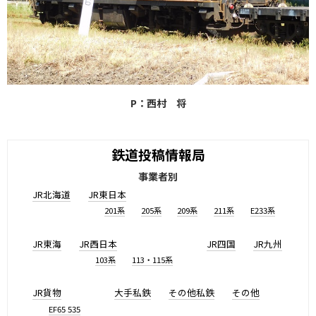
P：西村 将
鉄道投稿情報局
事業者別
JR北海道
JR東日本
201系
205系
209系
211系
E233系
JR東海
JR西日本
JR四国
JR九州
103系
113・115系
JR貨物
大手私鉄
その他私鉄
その他
EF65 535