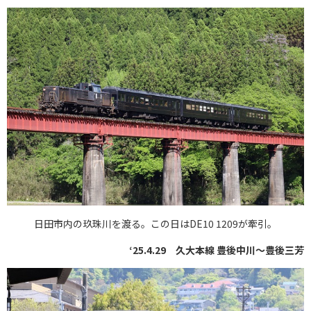
日田市内の玖珠川を渡る。この日はDE10 1209が牽引。
‘25.4.29 久大本線 豊後中川〜豊後三芳