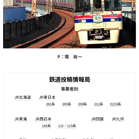
P：堀 裕一
鉄道投稿情報局
事業者別
JR北海道
JR東日本
201系
205系
209系
211系
E233系
JR東海
JR西日本
JR四国
JR九州
103系
113・115系