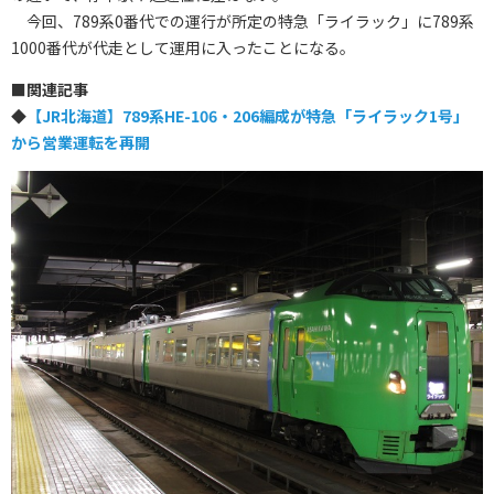
今回、789系0番代での運行が所定の特急「ライラック」に789系
1000番代が代走として運用に入ったことになる。
■関連記事
◆
【JR北海道】789系HE-106・206編成が特急「ライラック1号」
から営業運転を再開