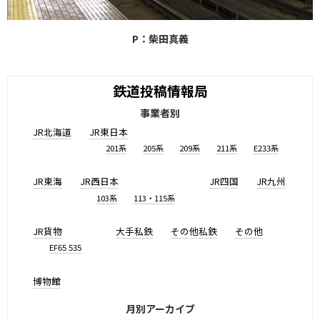
P：柴田真義
鉄道投稿情報局
事業者別
JR北海道
JR東日本
201系
205系
209系
211系
E233系
JR東海
JR西日本
JR四国
JR九州
103系
113・115系
JR貨物
大手私鉄
その他私鉄
その他
EF65 535
博物館
月別アーカイブ