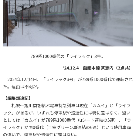
789系1000番代の「ライラック」3号。
‘24.12.4 函館本線 茶志内（2点共）
2024年12月4日、「ライラック3号」が789系1000番代で運転され
た。理由は不明だ。
【編集部追記】
札幌～旭川間を結ぶ電車特急列車は現在「カムイ」と「ライラ
ック」があるが、いずれも停車駅や速達性には特に差はなく、違い
としては「カムイ」が789系1000番代（uシート連結の5連）、「ラ
イラック」が同0番代（半室グリーン車連結の6連）という使用車両
の違いで、停車駅や速達性に差はない。