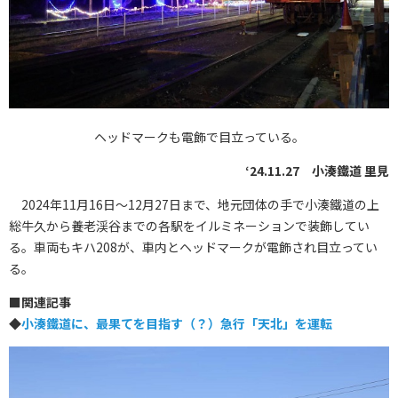
ヘッドマークも電飾で目立っている。
‘24.11.27 小湊鐵道 里見
2024年11月16日～12月27日まで、地元団体の手で小湊鐵道の上
総牛久から養老渓谷までの各駅をイルミネーションで装飾してい
る。車両もキハ208が、車内とヘッドマークが電飾され目立ってい
る。
■関連記事
◆
小湊鐵道に、最果てを目指す（？）急行「天北」を運転