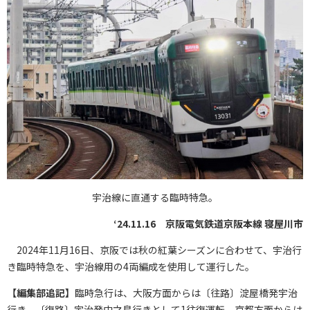
宇治線に直通する臨時特急。
‘24.11.16 京阪電気鉄道京阪本線 寝屋川市
2024年11月16日、京阪では秋の紅葉シーズンに合わせて、宇治行
き臨時特急を、宇治線用の4両編成を使用して運行した。
【編集部追記】
臨時急行は、大阪方面からは〔往路〕淀屋橋発宇治
行き、〔復路〕宇治発中之島行きとして1往復運転。京都方面からは