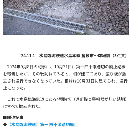
‘24.11.1 水島臨海鉄道水島本線 倉敷市～球場前（3点共）
2024年9月8日の記事に、10月31日に第一四十瀬踏切の廃止記事
を報告したが、その後訪ねてみると、柵が建ててあり、渡り板が撤
去され通行できなくなっていた。柵はは10月31日に建てられ、通行
止になった。
これで水島臨海鉄道にある4種踏切（遮断機と警報器が無い踏切）
はすべて撤去された。
■
関連記事
◆
【水島臨海鉄道】第一 四十瀬踏切廃止