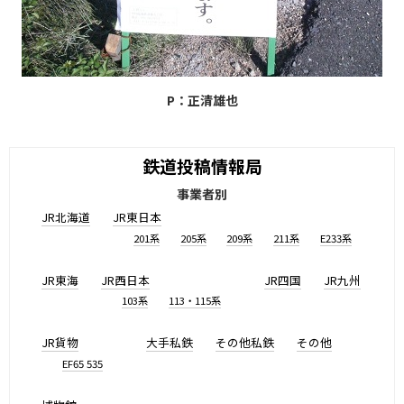
P：正清雄也
鉄道投稿情報局
事業者別
JR北海道
JR東日本
201系
205系
209系
211系
E233系
JR東海
JR西日本
JR四国
JR九州
103系
113・115系
JR貨物
大手私鉄
その他私鉄
その他
EF65 535