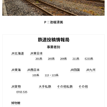
P：池端清美
鉄道投稿情報局
事業者別
JR北海道
JR東日本
201系
205系
209系
211系
E233系
JR東海
JR西日本
JR四国
JR九州
103系
113・115系
JR貨物
大手私鉄
その他私鉄
その他
EF65 535
博物館