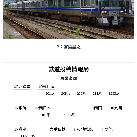
P：宮島昌之
鉄道投稿情報局
事業者別
JR北海道
JR東日本
201系
205系
209系
211系
E233系
JR東海
JR西日本
JR四国
JR九州
103系
113・115系
JR貨物
大手私鉄
その他私鉄
その他
EF65 535