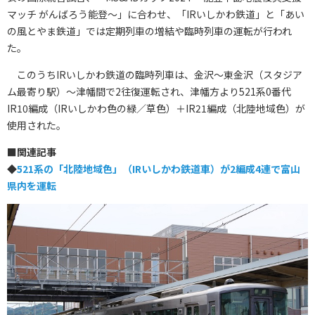
マッチ がんばろう能登～」に合わせ、「IRいしかわ鉄道」と「あい
の風とやま鉄道」では定期列車の増結や臨時列車の運転が行われ
た。
このうちIRいしかわ鉄道の臨時列車は、金沢～東金沢（スタジア
ム最寄り駅）～津幡間で2往復運転され、津幡方より521系0番代
IR10編成（IRいしかわ色の緑／草色）＋IR21編成（北陸地域色）が
使用された。
■
関連記事
◆
521系の「北陸地域色」（IRいしかわ鉄道車）が2編成4連で富山
県内を運転