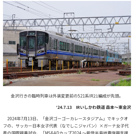
金沢行きの臨時列車は外装変更前の521系IR21編成が先頭。
‘24.7.13 IRいしかわ鉄道 森本～東金沢
2024年7月13日、「金沢ゴーゴーカレースタジアム」でキックオ
フの、サッカー日本女子代表（なでしこジャパン）×ガーナ女子代
表の国際親善試合、「MS&ADカップ2024 ～能登半島地震復興支援