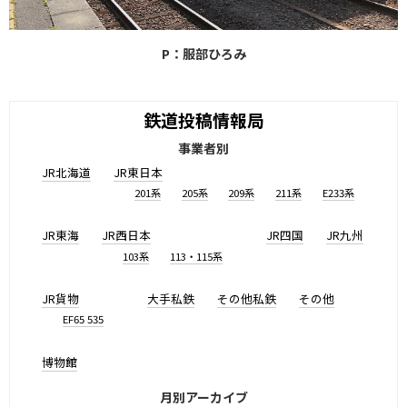
P：服部ひろみ
鉄道投稿情報局
事業者別
JR北海道
JR東日本
201系
205系
209系
211系
E233系
JR東海
JR西日本
JR四国
JR九州
103系
113・115系
JR貨物
大手私鉄
その他私鉄
その他
EF65 535
博物館
月別アーカイブ