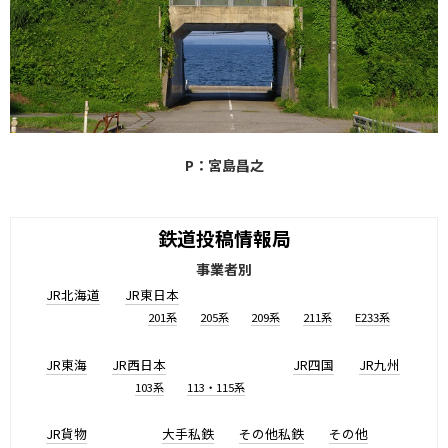
P：宮島昌之
鉄道投稿情報局
事業者別
JR北海道
JR東日本
201系
205系
209系
211系
E233系
JR東海
JR西日本
JR四国
JR九州
103系
113・115系
JR貨物
大手私鉄
その他私鉄
その他