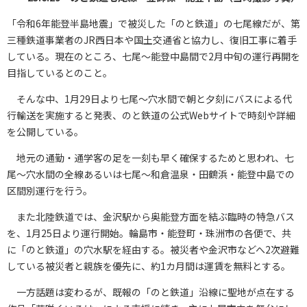
「令和6年能登半島地震」で被災した「のと鉄道」の七尾線だが、第
三種鉄道事業者のJR西日本や国土交通省と協力し、復旧工事に着手
している。現在のところ、七尾～能登中島間で2月中旬の運行再開を
目指しているとのこと。
そんな中、1月29日より七尾～穴水間で朝と夕刻にバスによる代
行輸送を実施すると発表、のと鉄道の公式Webサイトで時刻や詳細
を公開している。
地元の通勤・通学客の足を一刻も早く確保するためと思われ、七
尾～穴水間の全線あるいは七尾～和倉温泉・田鶴浜・能登中島での
区間別運行を行う。
また北陸鉄道では、金沢駅から奥能登方面を結ぶ臨時の特急バス
を、1月25日より運行開始。輪島市・能登町・珠洲市の各便で、共
に「のと鉄道」の穴水駅を経由する。被災者や金沢市などへ2次避難
している被災者と親族を優先に、約1カ月間は運賃を無料とする。
一方話題は変わるが、既報の「のと鉄道」沿線に聖地が点在する