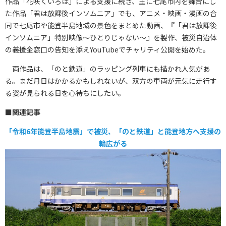
作品「花咲くいろは」による支援に続き、主に七尾市内を舞台にし
た作品「君は放課後インソムニア」でも、アニメ・映画・漫画の合
同で七尾市や能登半島地域の景色をまとめた動画、『「君は放課後
インソムニア」特別映像〜ひとりじゃない〜』を製作、被災自治体
の義援金窓口の告知を添えYouTubeでチャリティ公開を始めた。
両作品は、「のと鉄道」のラッピング列車にも描かれ人気があ
る。まだ月日はかかるかもしれないが、双方の車両が元気に走行す
る姿が見られる日を心待ちにしたい。
■関連記事
「令和6年能登半島地震」で被災、「のと鉄道」と能登地方へ支援の
輪広がる