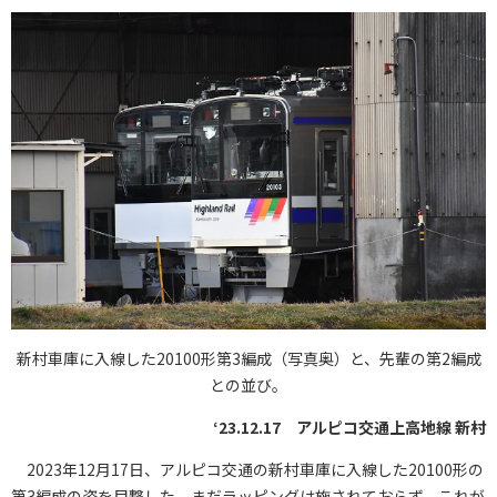
新村車庫に入線した20100形第3編成（写真奥）と、先輩の第2編成
との並び。
‘23.12.17 アルピコ交通上高地線 新村
2023年12月17日、アルピコ交通の新村車庫に入線した20100形の
第3編成の姿を目撃した。まだラッピングは施されておらず、これが