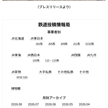
（プレスリリースより）
鉄道投稿情報局
事業者別
JR北海道
JR東日本
201系
205系
209系
211系
E233系
JR東海
JR西日本
JR四国
JR九州
103系
113・115系
JR貨物
大手私鉄
その他私鉄
その他
EF65 535
博物館
月別アーカイブ
2026.08
2026.07
2026.06
2026.05
2026.04