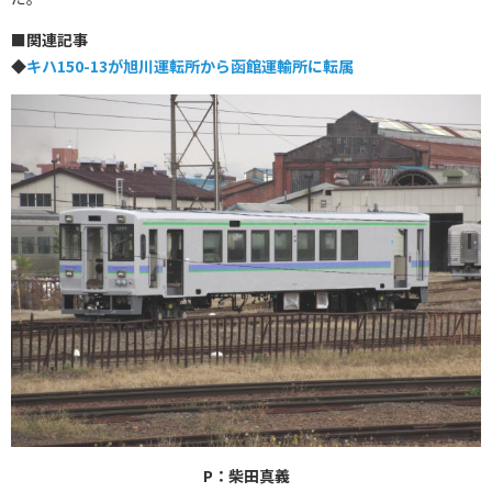
■
関連記事
◆
キハ150-13が旭川運転所から函館運輸所に転属
P：柴田真義