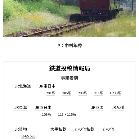
P：中村年秀
鉄道投稿情報局
事業者別
JR北海道
JR東日本
201系
205系
209系
211系
E233系
JR東海
JR西日本
JR四国
JR九州
103系
113・115系
JR貨物
大手私鉄
その他私鉄
その他
EF65 535