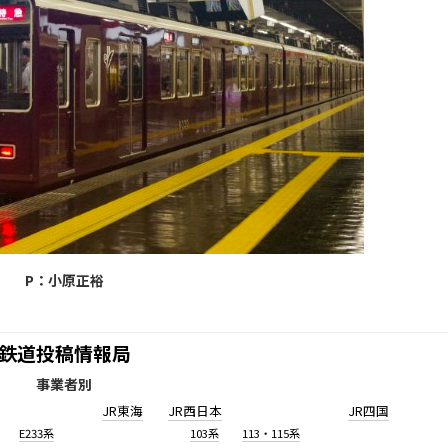
P：小原正裕
鉄道投稿情報局
事業者別
JR東海
JR西日本
JR四国
E233系
103系
113・115系