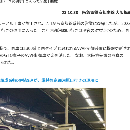
町行きの運用に入った8301編成。
‘23.10.30 阪急電鉄京都本線 大阪梅
ニューアル工事が施工され、7月から京都線系統の営業に復帰したが、202
河原町行きの運用に入った。急行京都河原町行きは深夜の3本だけのため、同
で、同車は1300系と同タイプと思われるVVVF制御装置に機器更新さ
のGTO素子のVVVF制御車が姿を消した。なお、大阪方先頭の写真の
えられた。
310編成6連の併結8連が、準特急京都河原町行きの運用に