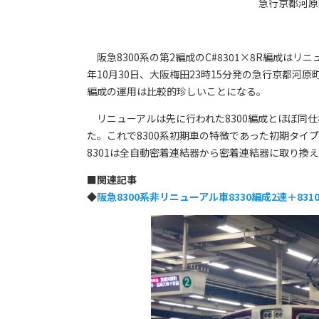
急行京都河原
阪急8300系の第2編成のC#8301×8R編成はリ
年10月30日、大阪梅田23時15分発の急行京都
編成の運用は比較的珍しいことになる。
リニューアルは先に行われた8300編成とほぼ同仕様
た。これで8300系初期車の特徴であった初期タイプ
8301は全自動密着連結器から密着連結器に取り換
■
関連記事
◆
阪急8300系非リニューアル車8330編成2連＋8