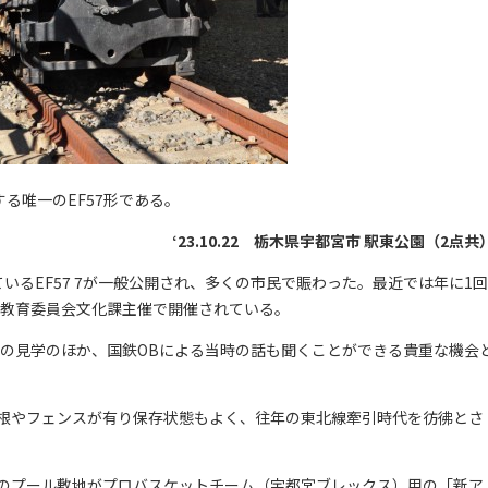
する唯一のEF57形である。
‘23.10.22 栃木県宇都宮市 駅東公園（2点共
ているEF57 7が一般公開され、多くの市民で賑わった。最近では年に1回
宮市教育委員会文化課主催で開催されている。
部の見学のほか、国鉄OBによる当時の話も聞くことができる貴重な機会
根やフェンスが有り保存状態もよく、往年の東北線牽引時代を彷彿とさ
のプール敷地がプロバスケットチーム（宇都宮ブレックス）用の「新ア