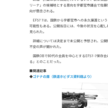
リーナ」の候補地とする意向を宇都宮市議会で佐藤栄
向が懸念される。
EF57 7は、国鉄から宇都宮市への永久譲渡とい
可能性もある。公開当日には、今後の状況を心配し
見られた。
詳細については決定まで未公開と予想され、公開
不安の声が聞かれた。
国鉄OBで80代の会員を中心とするEF57-7保
る」とのことだった。
■
関連記事
◆
ゴナナの庫（鉄道ホビダス資料館より）