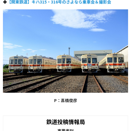
◆
【関東鉄道】キハ315・316号のさよなら乗車会＆撮影会
P：髙橋俊彦
鉄道投稿情報局
事業者別