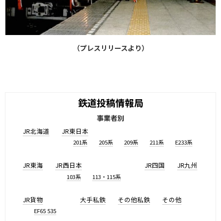
（プレスリリースより）
鉄道投稿情報局
事業者別
JR北海道
JR東日本
201系
205系
209系
211系
E233系
JR東海
JR西日本
JR四国
JR九州
103系
113・115系
JR貨物
大手私鉄
その他私鉄
その他
EF65 535