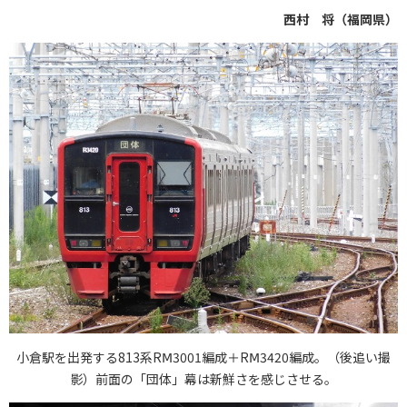
西村 将（福岡県）
小倉駅を出発する813系RⅯ3001編成＋RⅯ3420編成。（後追い撮
影）前面の「団体」幕は新鮮さを感じさせる。