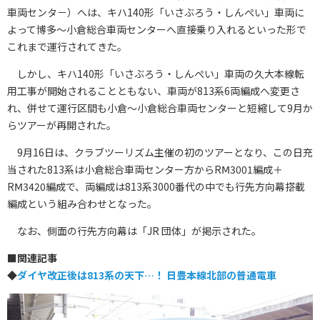
車両センタ－）へは、キハ140形「いさぶろう・しんぺい」車両に
よって博多～小倉総合車両センターへ直接乗り入れるといった形で
これまで運行されてきた。
しかし、キハ140形「いさぶろう・しんぺい」車両の久大本線転
用工事が開始されることともない、車両が813系6両編成へ変更さ
れ、併せて運行区間も小倉～小倉総合車両センターと短縮して9月か
らツアーが再開された。
9月16日は、クラブツーリズム主催の初のツアーとなり、この日充
当された813系は小倉総合車両センター方からRⅯ3001編成＋
RⅯ3420編成で、両編成は813系3000番代の中でも行先方向幕搭載
編成という組み合わせとなった。
なお、側面の行先方向幕は「JR 団体」が掲示された。
■
関連記事
◆
ダイヤ改正後は813系の天下…！ 日豊本線北部の普通電車