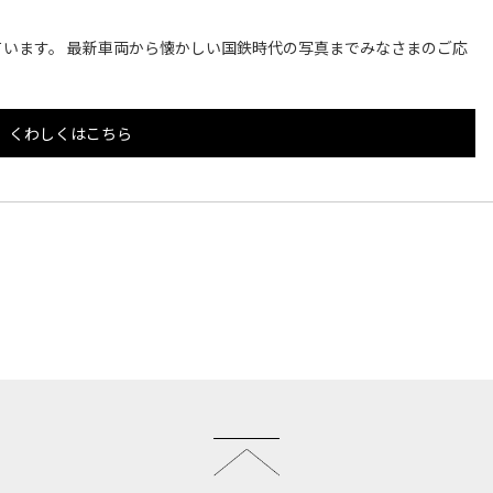
います。 最新車両から懐かしい国鉄時代の写真までみなさまのご応
くわしくはこちら
このページのトップへ