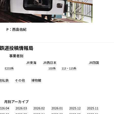
P：西島佑紀
鉄道投稿情報局
事業者別
JR東海
JR西日本
JR四国
E233系
103系
113・115系
他私鉄
その他
博物館
月別アーカイブ
026.04
2026.03
2026.02
2026.01
2025.12
2025.11