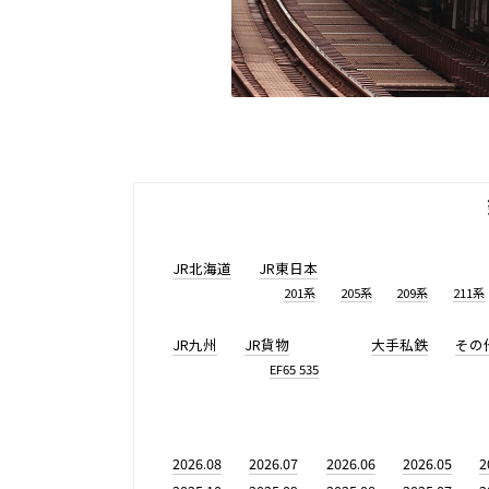
JR北海道
JR東日本
201系
205系
209系
211系
JR九州
JR貨物
大手私鉄
その
EF65 535
2026.08
2026.07
2026.06
2026.05
2