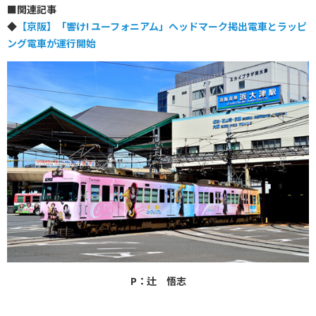
■
関連記事
◆
【京阪】「響け! ユーフォニアム」ヘッドマーク掲出電車とラッピ
ング電車が運行開始
P：辻 悟志