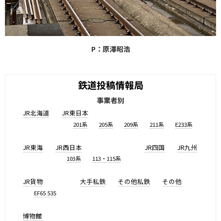
P：原澤昭浩
鉄道投稿情報局
事業者別
JR北海道
JR東日本
201系
205系
209系
211系
E233系
JR東海
JR西日本
JR四国
JR九州
103系
113・115系
JR貨物
大手私鉄
その他私鉄
その他
EF65 535
博物館