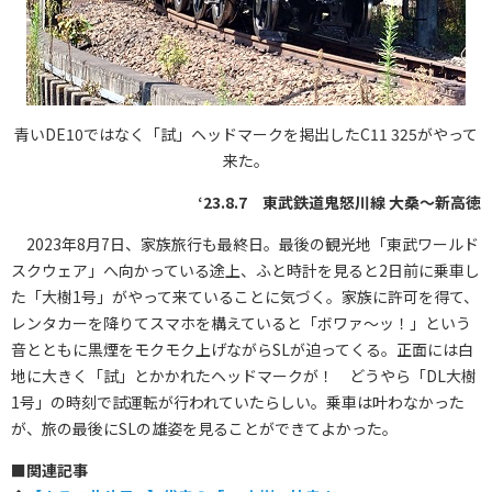
青いDE10ではなく「試」ヘッドマークを掲出したC11 325がやって
来た。
‘23.8.7 東武鉄道鬼怒川線 大桑～新高徳
2023年8月7日、家族旅行も最終日。最後の観光地「東武ワールド
スクウェア」へ向かっている途上、ふと時計を見ると2日前に乗車し
た「大樹1号」がやって来ていることに気づく。家族に許可を得て、
レンタカーを降りてスマホを構えていると「ボワァ〜ッ！」という
音とともに黒煙をモクモク上げながらSLが迫ってくる。正面には白
地に大きく「試」とかかれたヘッドマークが！ どうやら「DL大樹
1号」の時刻で試運転が行われていたらしい。乗車は叶わなかった
が、旅の最後にSLの雄姿を見ることができてよかった。
■
関連記事