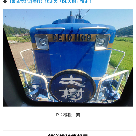
◆
【まるで北斗星⁉】代走の「DL大樹」快走！
P：植松 繁