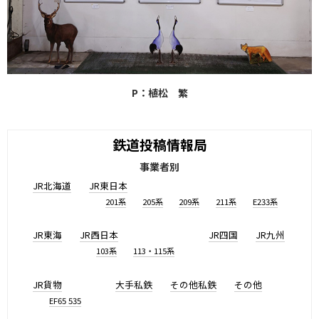
P：植松 繁
鉄道投稿情報局
事業者別
JR北海道
JR東日本
201系
205系
209系
211系
E233系
JR東海
JR西日本
JR四国
JR九州
103系
113・115系
JR貨物
大手私鉄
その他私鉄
その他
EF65 535