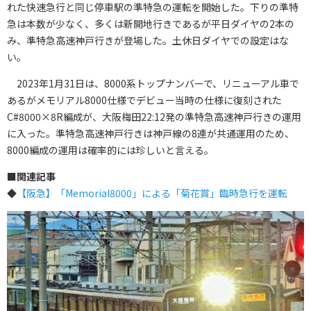
れた快速急行と同じ停車駅の準特急の運転を開始した。下りの準特
急は本数が少なく、多くは新開地行きであるが平日ダイヤの2本の
み、準特急高速神戸行きが登場した。土休日ダイヤでの設定はな
い。
2023年1月31日は、8000系トップナンバーで、リニューアル車で
あるがメモリアル8000仕様でデビュー当時の仕様に復刻された
C#8000×8R編成が、大阪梅田22:12発の準特急高速神戸行きの運用
に入った。準特急高速神戸行きは神戸線の8連が共通運用のため、
8000編成の運用は確率的には珍しいと言える。
■
関連記事
◆
【阪急】「Memorial8000」による「菊花賞」臨時急行を運転