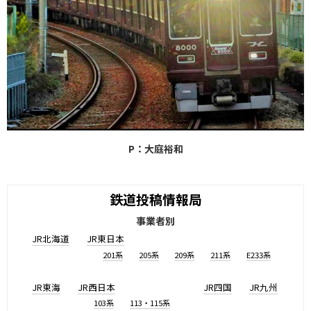
P：大庭裕和
鉄道投稿情報局
事業者別
JR北海道
JR東日本
201系
205系
209系
211系
E233系
JR東海
JR西日本
JR四国
JR九州
103系
113・115系