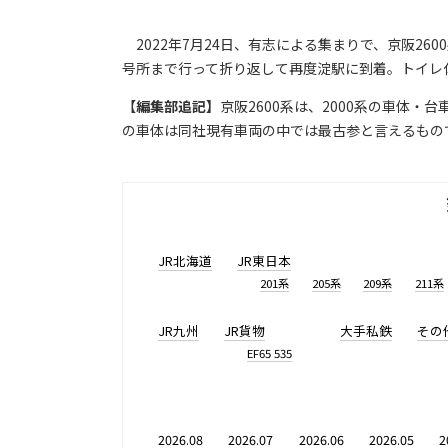
2022年7月24日、有志による集まりで、京阪2
号所まで行って折り返して再度淀駅に到着。トイレ
【
編集部追記】
京阪2600系は、2000系の車体
の車体は同社現有車両の中では最古参と言えるもの
JR北海道
JR東日本
201系
205系
209系
211系
JR九州
JR貨物
大手私鉄
その
EF65 535
2026.08
2026.07
2026.06
2026.05
2