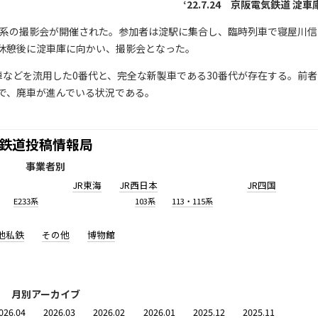
‘22.7.24 京阪電気鉄道 淀車
600系の撮影会が開催された。参加者は淀駅に集合し、臨時列車で寝屋川信
休憩後に淀車庫に向かい、撮影会となった。
・台車などを流用した0番代と、完全な新製車である30番代が存在する。前者
で、廃車が進んでいる状況である。
鉄道投稿情報局
事業者別
JR東海
JR西日本
JR四国
E233系
103系
113・115系
他私鉄
その他
博物館
月別アーカイブ
026.04
2026.03
2026.02
2026.01
2025.12
2025.11