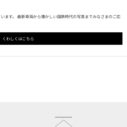
います。 最新車両から懐かしい国鉄時代の写真までみなさまのご応
くわしくはこちら
このページのトップへ