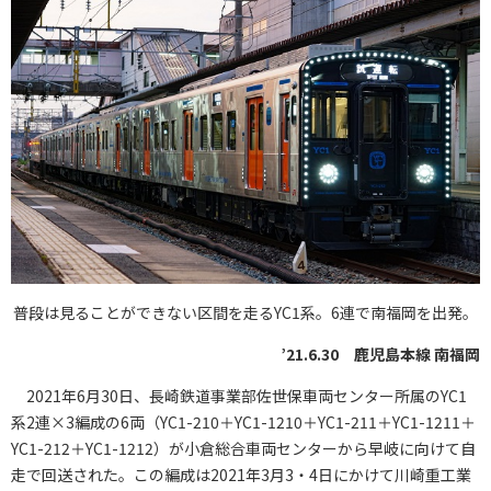
普段は見ることができない区間を走るYC1系。6連で南福岡を出発。
’21.6.30 鹿児島本線 南福岡
2021年6月30日、長崎鉄道事業部佐世保車両センター所属のYC1
系2連×3編成の6両（YC1-210＋YC1-1210＋YC1-211＋YC1-1211＋
YC1-212＋YC1-1212）が小倉総合車両センターから早岐に向けて自
走で回送された。この編成は2021年3月3・4日にかけて川崎重工業