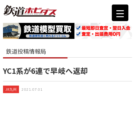
鉄道投稿情報局
YC1系が6連で早岐へ返却
JR九州
2021.07.01