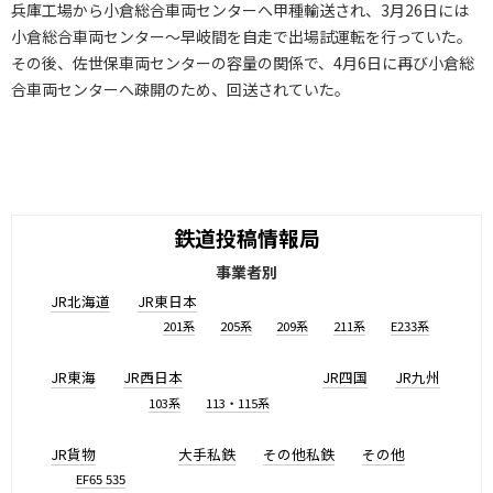
兵庫工場から小倉総合車両センターへ甲種輸送され、3月26日には
小倉総合車両センター～早岐間を自走で出場試運転を行っていた。
その後、佐世保車両センターの容量の関係で、4月6日に再び小倉総
合車両センターへ疎開のため、回送されていた。
鉄道投稿情報局
事業者別
JR北海道
JR東日本
201系
205系
209系
211系
E233系
JR東海
JR西日本
JR四国
JR九州
103系
113・115系
JR貨物
大手私鉄
その他私鉄
その他
EF65 535